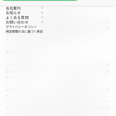
この度、ホームページを全面的にリニューアルいたし
会社案内
ましたので、お知らせいたします。
お知らせ
よくある質問
今回のリニューアルでは、皆様に当社サービスの魅力
お問い合わせ
をより深く、そして分かりやすくお伝えすることを目
プライバシーポリシー
特定商取引法に基づく表記
指し、デザイン及び構成を全面的に刷新しておりま
す。主な変更点は以下の通りです。
デザインの一新
コーポレートカラーのオレンジを基調とし、明るく快
活なイメージを感じていただけるデザインに生まれ変
わりました。
レッスンやインストラクターの雰囲気が伝わるページ
へ
スクールのご紹介として写真を豊富に掲載し、実際の
レッスンの活気ある雰囲気や、指導にあたるインスト