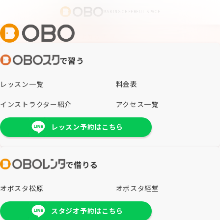
MAKING CHEERFUL SPACE
ホーム
/
お知らせ
/
お知らせ
/
ホームページリニューアルのお知らせ
で習う
お知らせ
NEWS
レッスン一覧
料金表
インストラクター紹介
アクセス一覧
レッスン予約はこちら
投稿日
2025/11/14
更新日
2025/11/14
お知らせ
で借りる
ホームページリニューアルのお知らせ
オボスタ松原
オボスタ経堂
日頃より当社にご関心をお寄せいただき、誠にありが
スタジオ予約はこちら
とうございます。