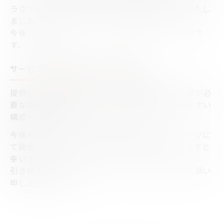
ラクターの人柄がよりリアルに伝わるよう工夫いたし
ました。
今後、動画などのコンテンツも掲載していく予定で
す。
サービス内容の分かりやすさを向上
提供している各種サービスの内容を整理し、皆様が必
要な情報をより見つけやすく、ご理解いただきやすい
構成へと改善いたしました。
今後も、皆様にとって有益な情報を本ホームページに
て発信してまいりますので、ぜひご覧いただけますと
幸いです。
引き続きご愛顧を賜りますよう、何卒よろしくお願い
申し上げます。