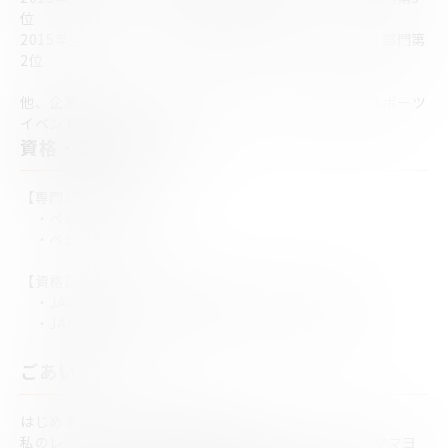
位
2015年全日本チアダンス選手権大会 大学生チアダンス部門第
2位
他、企業イベント、Bリーグハーフタイムショー等のスポーツ
イベントでパフォーマンス。
資格・専門ジャンル
【専門ジャンル】
・ベビママヨガ
・ベビママピラティス
【資格】
・JAHA公認ベビ-ヨガ&ママヨガインストラクター
・JAHA公認ベビママピラティスインストラクター
ごあいさつ
はじめまして！YURIEです。
私のレッスンでは、産後の骨盤調整にフォーカスしたママヨ