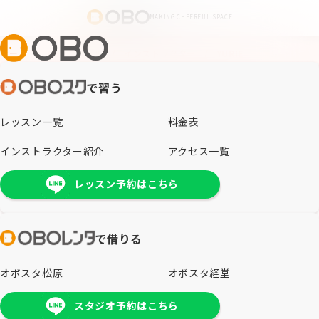
MAKING CHEERFUL SPACE
ホーム
/
OBOスクール
/
インストラクター
/
YURIE
で習う
インストラクター紹介
INSTRUCTOR
レッスン一覧
料金表
インストラクター紹介
アクセス一覧
レッスン予約はこちら
で借りる
オボスタ松原
オボスタ経堂
スタジオ予約はこちら