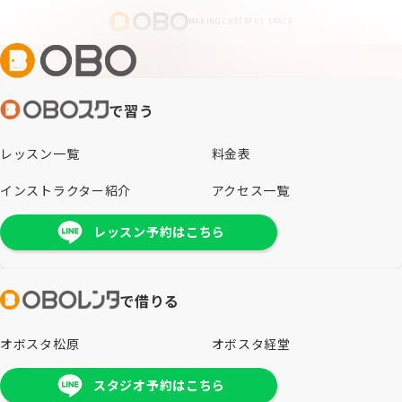
MAKING CHEERFUL SPACE
ホーム
/
特定商取引法に基づく表記
で習う
特定商法取引法に基づく表記
レッスン一覧
料金表
インストラクター紹介
アクセス一覧
OBOスク事業
サービスサイトはこちら
：
レッスン予約はこちら
https://mypage.obo-studio.jp/home
特定商取引に関する表記はこちら
OBOレンタ事業
で借りる
サービスサイトはこちら
：
https://v3.yoyakul.com/user/login/web/4nd2t5uWN1tf
オボスタ松原
オボスタ経堂
特定商取引に関する表記はこちら
スタジオ予約はこちら