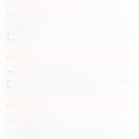
ウォーミングアップ
マットやストレッチアイテムを使って、柔らかく体をほぐし
ていきます
柔軟性を高め、体のバランスや、筋力アップを目的としてい
ます
STEP2
アイソレーショントレーニング
首、肩、胸、腰などをバラバラに動かすことで、表現の幅が
広がり、体のコントロールを向上させていきます
STEP3
リズムトレーニング
リズム感を高めることで動きにメリハリが付きます パフォー
マンスの向上の他怪我の予防にもつながるとされています。