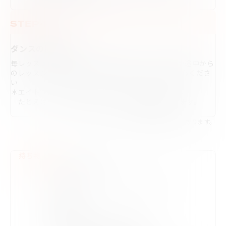
STEP4
ダンスの振り入れ
毎レッスン、約4エイトの振り付け進行です。体験や途中から
のレッスン参加でも新しい振り入れをするのでご安心くださ
い
＊エイト「1,2,3,4,5,6,7,8」のカウントのことです。
たとえば、4エイトだと8カウントを4回繰り返します。
※レッスンによっては内容が異なる場合があります。
持ち物
・動きやすい服装
・運動シューズ
（スニーカー、ソールが硬くないもの）
・タオル
・飲み物
※服装の参考