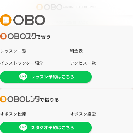
MAKING CHEERFUL SPACE
ホーム
/
OBOスクール
/
J-POP/歌謡曲/JAZZ
で習う
レッスン一覧
料金表
インストラクター紹介
アクセス一覧
レッスン予約はこちら
で借りる
オボスタ松原
オボスタ経堂
スタジオ予約はこちら