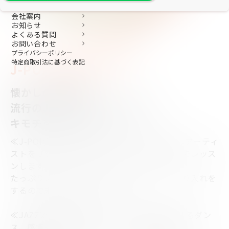
会社案内
お知らせ
Dance
よくある質問
お問い合わせ
プライバシーポリシー
特定商取引法に基づく表記
J-POP/歌謡曲/JAZZ
懐かしの歌謡曲、
流行のJ-POPに合わせて踊って
キモチをリフレッシュ
≪J-POP/歌謡曲≫懐かしの楽曲からお好きなアーティ
ストをリクエスト頂きオリジナルの振り付けでレッス
ンします。
たっぷりストレッチで体をほぐしながら、振り入れを
するので未経験者の方におすすめ
≪JAZZ≫テーマパークやショーのように魅せるダン
ス、感情を全身で表現することが特徴的です。