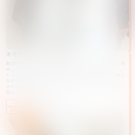
キモチリフレッシュJAZZ
胸式呼吸を用いたウォーミングアップで、自分自身の体に集
中しリフレッシュできる時間を過ごしましょう！
レッスン後半では少し振り付けを覚えて、軽快な音楽に乗り
ながら踊ります！
ひとつひとつの動作を確認しながら丁寧に進めますので、ご
安心ください。
大人、シニア
対象
未経験～初心者
経験レベル